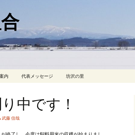
組合
案内
代表メッセージ
坊沢の里
刈り中です！
武藤 信哉
りが終了し、今度は飼料用米の収穫が始まりまし