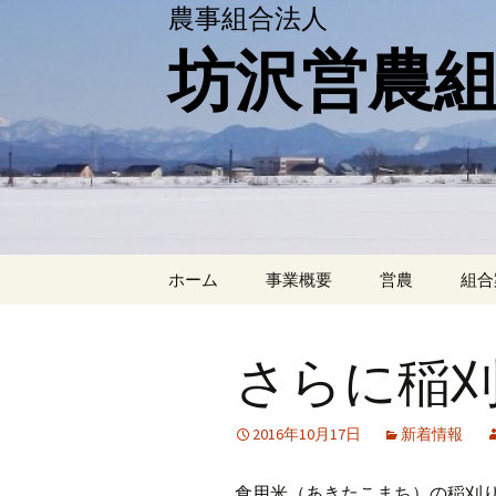
農事組合法人
坊沢営農
コ
ホーム
事業概要
営農
組合
ン
テ
ン
さらに稲
ツ
へ
移
2016年10月17日
新着情報
動
食用米（あきたこまち）の稲刈