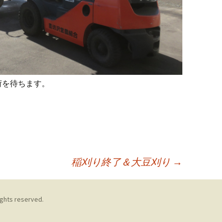
荷を待ちます。
稲刈り終了＆大豆刈り
→
ights reserved.