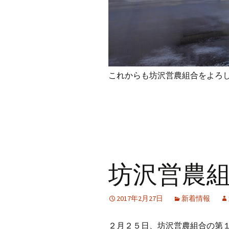
これからも坊沢営農組合をよろ
坊沢営農
2017年2月27日
新着情報
２月２５日、坊沢営農組合の第