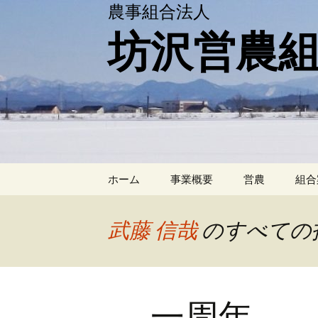
農事組合法人
坊沢営農
コ
ホーム
事業概要
営農
組合
ン
テ
ン
武藤 信哉
のすべての
ツ
へ
移
動
一周年