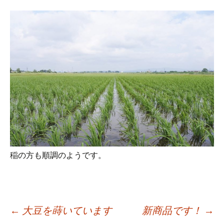
稲の方も順調のようです。
投
←
大豆を蒔いています
新商品です！
→