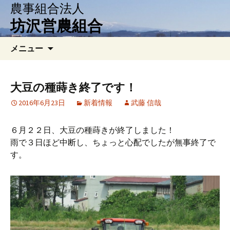
農事組合法人
坊沢営農組合
コ
検
メニュー
ン
索:
テ
ン
大豆の種蒔き終了です！
ツ
2016年6月23日
新着情報
武藤 信哉
へ
移
動
６月２２日、大豆の種蒔きが終了しました！
雨で３日ほど中断し、ちょっと心配でしたが無事終了で
す。