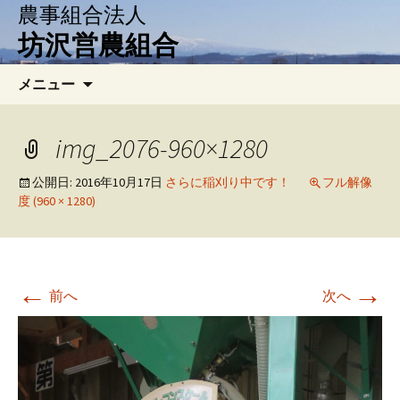
農事組合法人
坊沢営農組合
コ
検
メニュー
ン
索:
テ
ン
img_2076-960×1280
ツ
へ
公開日:
2016年10月17日
さらに稲刈り中です！
フル解像
度 (960 × 1280)
移
動
←
→
前へ
次へ