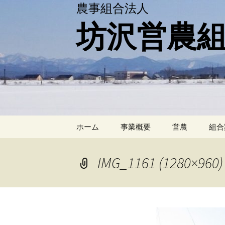
農事組合法人
坊沢営農
コ
ホーム
事業概要
営農
組合
ン
テ
ン
IMG_1161 (1280×960)
ツ
へ
移
動