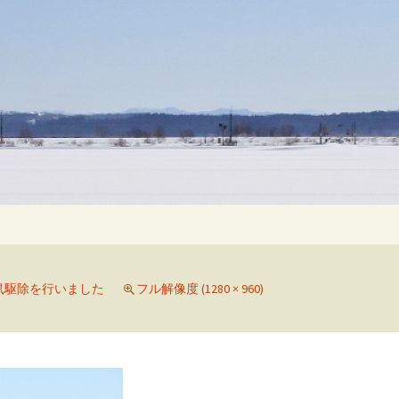
検
索:
鼠駆除を行いました
フル解像度 (1280 × 960)