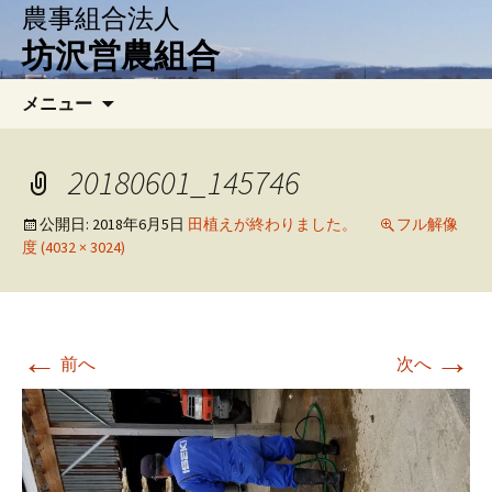
農事組合法人
坊沢営農組合
コ
検
メニュー
ン
索:
テ
ン
20180601_145746
ツ
へ
公開日:
2018年6月5日
田植えが終わりました。
フル解像
度 (4032 × 3024)
移
動
←
→
前へ
次へ