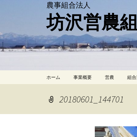
農事組合法人
坊沢営農
コ
ホーム
事業概要
営農
組合
ン
テ
ン
20180601_144701
ツ
へ
移
動