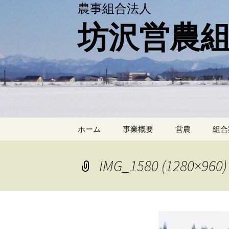
農事組合法人
坊沢営農
コ
ホーム
事業概要
営農
組合
ン
テ
ン
IMG_1580 (1280×960)
ツ
へ
移
動