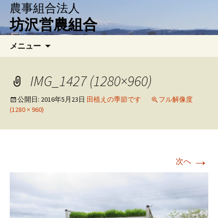
農事組合法人
坊沢営農組合
コ
検
メニュー
ン
索:
テ
ン
IMG_1427 (1280×960)
ツ
へ
公開日:
2016年5月23日
田植えの季節です
フル解像度
(1280 × 960)
移
動
→
次へ