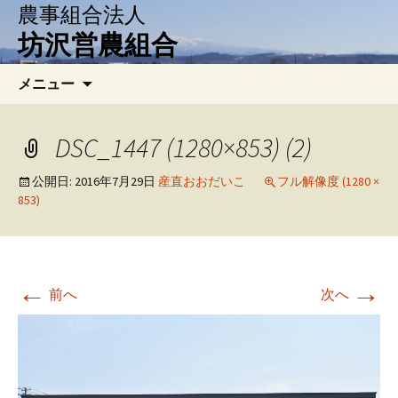
農事組合法人
坊沢営農組合
コ
検
メニュー
ン
索:
テ
ン
DSC_1447 (1280×853) (2)
ツ
へ
公開日:
2016年7月29日
産直おおだいこ
フル解像度 (1280 ×
853)
移
動
←
→
前へ
次へ