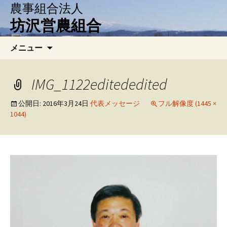
農事組合法人
坊沢営農組合
コ
検
メニュー
ン
索:
テ
ン
IMG_1122editededited
ツ
へ
公開日:
2016年3月24日
代表メッセージ
フル解像度 (1445 ×
1044)
移
動