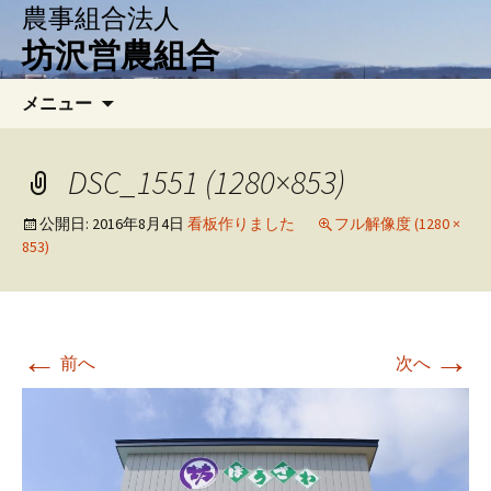
農事組合法人
坊沢営農組合
コ
検
メニュー
ン
索:
テ
ン
DSC_1551 (1280×853)
ツ
へ
公開日:
2016年8月4日
看板作りました
フル解像度 (1280 ×
853)
移
動
←
→
前へ
次へ