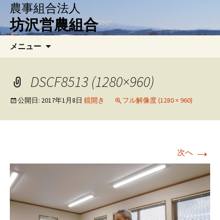
農事組合法人
坊沢営農組合
コ
検
メニュー
ン
索:
テ
ン
DSCF8513 (1280×960)
ツ
へ
公開日:
2017年1月8日
鏡開き
フル解像度 (1280 × 960)
移
動
→
次へ