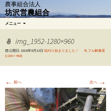
農事組合法人
坊沢営農組合
コ
検
メニュー
ン
索:
テ
ン
img_1952-1280×960
ツ
へ
公開日:
2016年9月23日
稲刈り始まりました！
フル解像度
(1280 × 960)
移
動
←
→
前へ
次へ