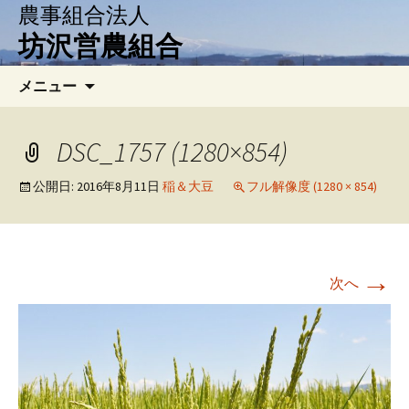
農事組合法人
坊沢営農組合
コ
検
メニュー
ン
索:
テ
ン
DSC_1757 (1280×854)
ツ
へ
公開日:
2016年8月11日
稲＆大豆
フル解像度 (1280 × 854)
移
動
→
次へ