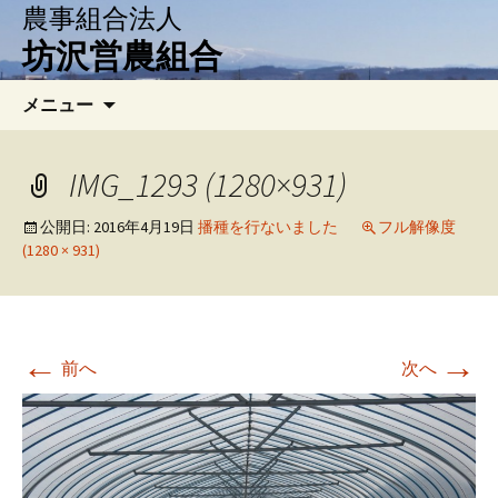
農事組合法人
坊沢営農組合
コ
検
メニュー
ン
索:
テ
ン
IMG_1293 (1280×931)
ツ
へ
公開日:
2016年4月19日
播種を行ないました
フル解像度
(1280 × 931)
移
動
←
→
前へ
次へ