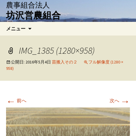
農事組合法人
坊沢営農組合
コ
検
メニュー
ン
索:
テ
ン
IMG_1385 (1280×958)
ツ
へ
公開日:
2016年5月4日
苗搬入その２
フル解像度 (1280 ×
958)
移
動
←
→
前へ
次へ