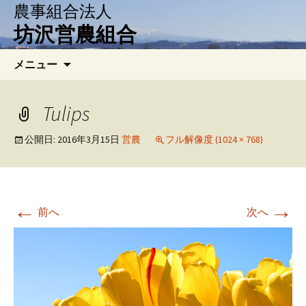
農事組合法人
坊沢営農組合
コ
検
メニュー
ン
索:
テ
ン
Tulips
ツ
へ
公開日:
2016年3月15日
営農
フル解像度 (1024 × 768)
移
動
←
→
前へ
次へ