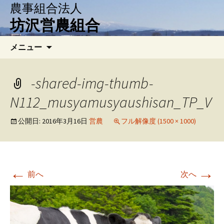
農事組合法人
坊沢営農組合
コ
検
メニュー
ン
索:
テ
ン
-shared-img-thumb-
ツ
N112_musyamusyaushisan_TP_V
へ
移
公開日:
2016年3月16日
営農
フル解像度 (1500 × 1000)
動
←
→
前へ
次へ