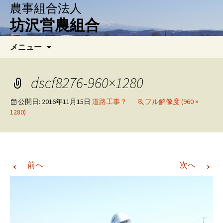
農事組合法人
坊沢営農組合
コ
検
メニュー
ン
索:
テ
ン
dscf8276-960×1280
ツ
へ
公開日:
2016年11月15日
道路工事？
フル解像度 (960 ×
1280)
移
動
←
→
前へ
次へ