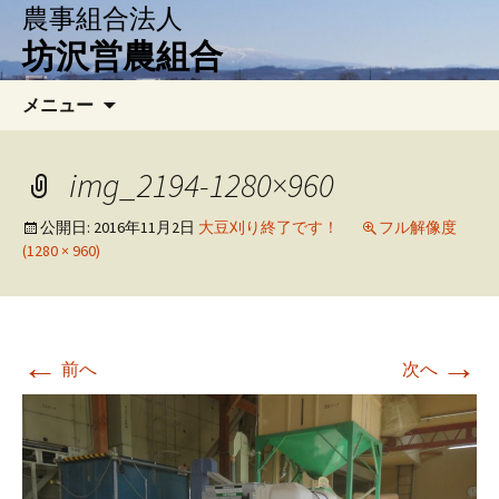
農事組合法人
坊沢営農組合
コ
検
メニュー
ン
索:
テ
ン
img_2194-1280×960
ツ
へ
公開日:
2016年11月2日
大豆刈り終了です！
フル解像度
(1280 × 960)
移
動
←
→
前へ
次へ