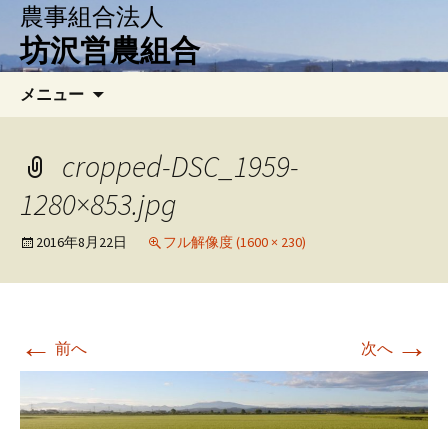
農事組合法人
坊沢営農組合
コ
検
メニュー
ン
索:
テ
ン
cropped-DSC_1959-
ツ
1280×853.jpg
へ
移
2016年8月22日
フル解像度 (1600 × 230)
動
←
→
前へ
次へ